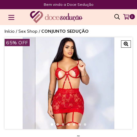
Bem vindo a Doce Sedução
0
Início
/
Sex Shop
/
CONJUNTO SEDUÇÃO
65
% OFF