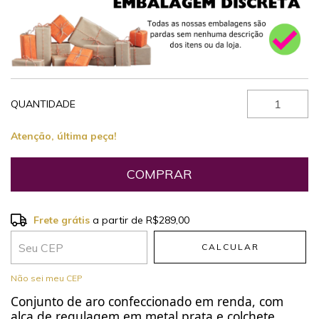
QUANTIDADE
Atenção, última peça!
Frete grátis
a partir de
R$289,00
Frete grátis
R$289,00
CALCULAR
Entregas para o CEP:
ALTERAR CEP
Não sei meu CEP
Conjunto de aro confeccionado em renda, com
alça de regulagem em metal prata e colchete