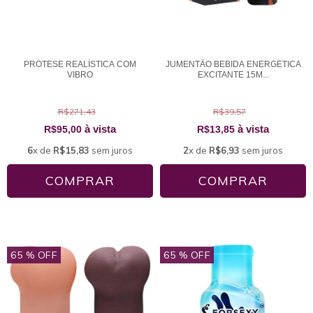
PRÓTESE REALÍSTICA COM
JUMENTÃO BEBIDA ENERGÉTICA
VIBRO
EXCITANTE 15M...
R$271,43
R$39,57
à vista
à vista
R$95,00
R$13,85
6
x de
R$15,83
sem juros
2
x de
R$6,93
sem juros
COMPRAR
65
% OFF
65
% OFF