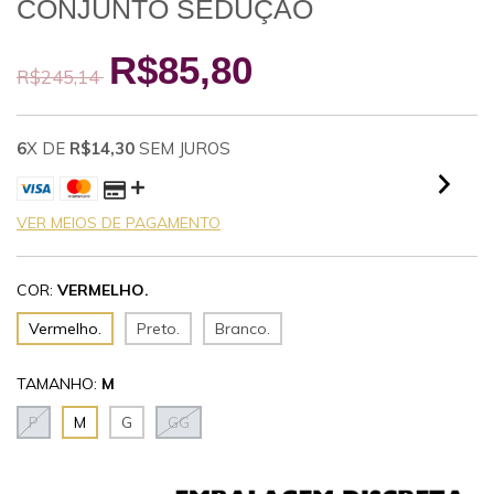
CONJUNTO SEDUÇÃO
R$85,80
R$245,14
6
X DE
R$14,30
SEM JUROS
VER MEIOS DE PAGAMENTO
COR:
VERMELHO.
Vermelho.
Preto.
Branco.
TAMANHO:
M
P
M
G
GG