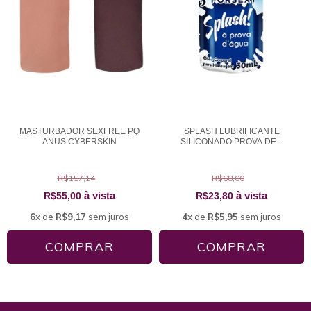
MASTURBADOR SEXFREE PQ
SPLASH LUBRIFICANTE
ANUS CYBERSKIN
SILICONADO PROVA DE...
R$157,14
R$68,00
à vista
à vista
R$55,00
R$23,80
6
x de
R$9,17
sem juros
4
x de
R$5,95
sem juros
COMPRAR