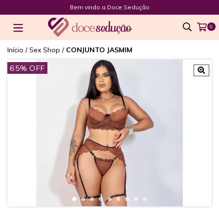
Bem vindo a Doce Sedução
0
Início
/
Sex Shop
/
CONJUNTO JASMIM
65
% OFF