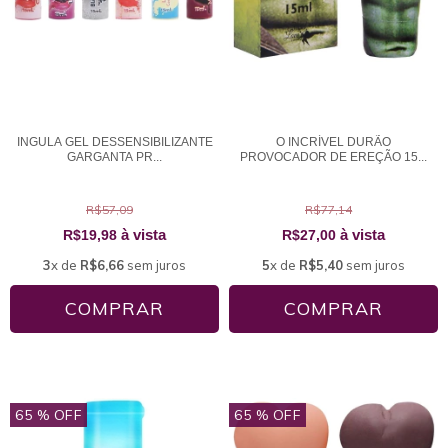
INGULA GEL DESSENSIBILIZANTE
O INCRÍVEL DURÃO
GARGANTA PR...
PROVOCADOR DE EREÇÃO 15...
R$57,09
R$77,14
à vista
à vista
R$19,98
R$27,00
3
x de
R$6,66
sem juros
5
x de
R$5,40
sem juros
COMPRAR
65
% OFF
65
% OFF