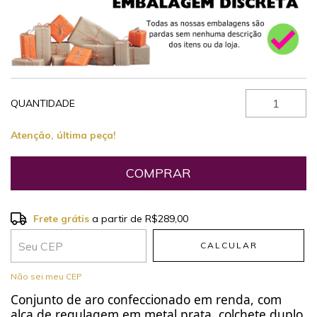
QUANTIDADE
Atenção, última peça!
Frete grátis
a partir de
R$289,00
Frete grátis
R$289,00
CALCULAR
Entregas para o CEP:
ALTERAR CEP
Não sei meu CEP
Conjunto de aro confeccionado em renda, com
alça de regulagem em metal prata, colchete duplo