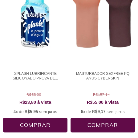
SPLASH LUBRIFICANTE
MASTURBADOR SEXFREE PQ
SILICONADO PROVA DE...
ANUS CYBERSKIN
R$68,00
R$157,14
à vista
à vista
R$23,80
R$55,00
4
x de
R$5,95
sem juros
6
x de
R$9,17
sem juros
COMPRAR