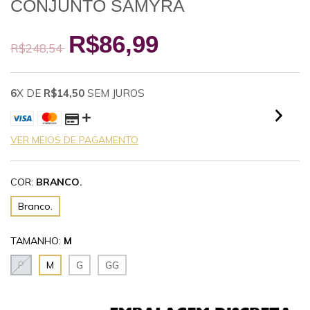
CONJUNTO SAMYRA
R$86,99
R$248,54
6
X DE
R$14,50
SEM JUROS
VER MEIOS DE PAGAMENTO
COR:
BRANCO.
Branco.
TAMANHO:
M
P
M
G
GG