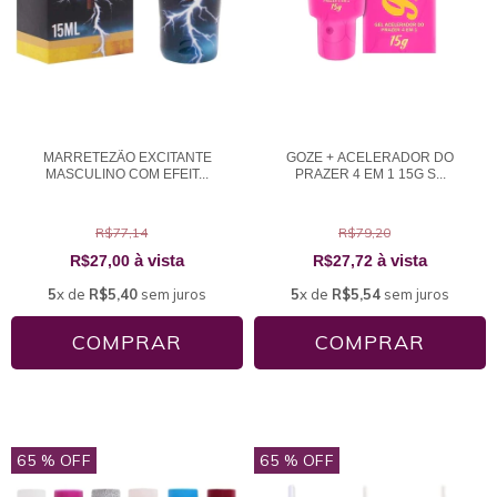
MARRETEZÃO EXCITANTE
GOZE + ACELERADOR DO
MASCULINO COM EFEIT...
PRAZER 4 EM 1 15G S...
R$77,14
R$79,20
à vista
à vista
R$27,00
R$27,72
5
x de
R$5,40
sem juros
5
x de
R$5,54
sem juros
65
% OFF
65
% OFF