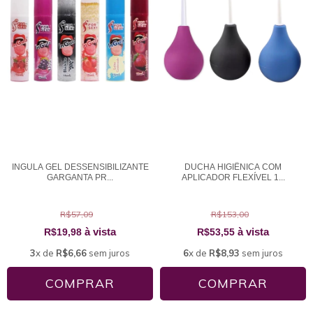
INGULA GEL DESSENSIBILIZANTE
DUCHA HIGIÊNICA COM
GARGANTA PR...
APLICADOR FLEXÍVEL 1...
R$57,09
R$153,00
à vista
à vista
R$19,98
R$53,55
3
x de
R$6,66
sem juros
6
x de
R$8,93
sem juros
COMPRAR
COMPRAR