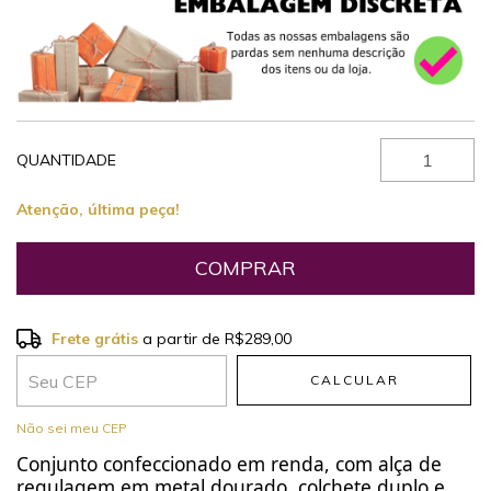
QUANTIDADE
Atenção, última peça!
Frete grátis
a partir de
R$289,00
Frete grátis
R$289,00
CALCULAR
Entregas para o CEP:
ALTERAR CEP
Não sei meu CEP
Conjunto confeccionado em renda, com alça de
regulagem em metal dourado, colchete duplo e