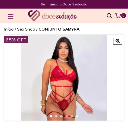
Bem vindo a Doce Sedução
0
Início
/
Sex Shop
/
CONJUNTO SAMYRA
65
% OFF