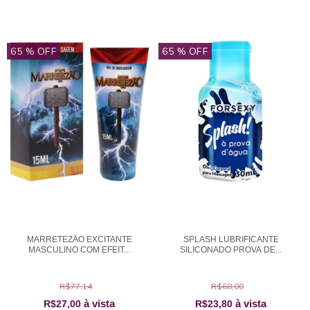
65
% OFF
65
% OFF
MARRETEZÃO EXCITANTE
SPLASH LUBRIFICANTE
MASCULINO COM EFEIT...
SILICONADO PROVA DE...
R$77,14
R$68,00
à vista
à vista
R$27,00
R$23,80