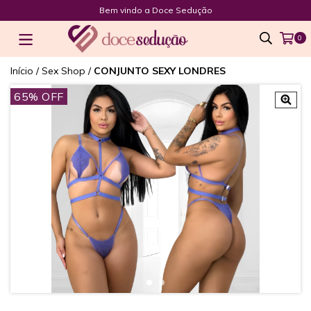
Bem vindo a Doce Sedução
0
Início
/
Sex Shop
/
CONJUNTO SEXY LONDRES
65
% OFF