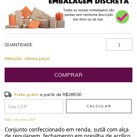
QUANTIDADE
Atenção, última peça!
Frete grátis
a partir de
R$289,00
Frete grátis
R$289,00
CALCULAR
Entregas para o CEP:
ALTERAR CEP
Não sei meu CEP
Conjunto confeccionado em renda, sutiã com alça
de regulagem, fechamento em presilha de acrílico,