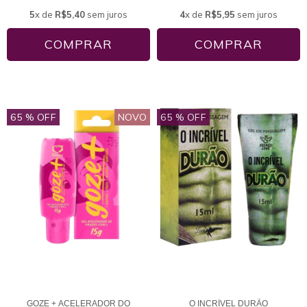
5
x de
R$5,40
sem juros
4
x de
R$5,95
sem juros
65
% OFF
NOVO
65
% OFF
GOZE + ACELERADOR DO
O INCRÍVEL DURÃO