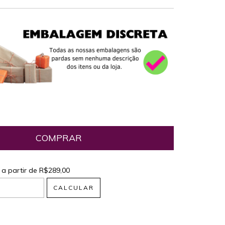
a partir de
R$289,00
R$289,00
CALCULAR
 CEP:
ALTERAR CEP