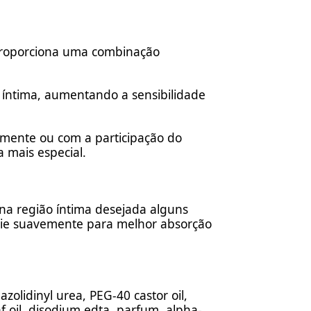
: proporciona uma combinação
o íntima, aumentando a sensibilidade
almente ou com a participação do
 mais especial.
a região íntima desejada alguns
eie suavemente para melhor absorção
azolidinyl urea, PEG-40 castor oil,
f oil, disodium edta, parfum, alpha-