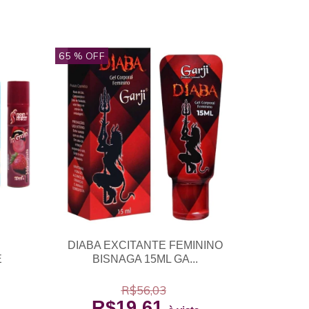
65
% OFF
DIABA EXCITANTE FEMININO
E
BISNAGA 15ML GA...
R$56,03
R$19,61