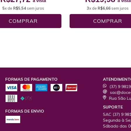
à vista
à vista
5
x de
R$5,54
sem juros
3
x de
R$6,66
sem juros
COMPRAR
FORMAS DE PAGAMENTO
ATENDIMENT
(37) 9 981
sac@doces
Rua São Lui
SUPORTE
FORMAS DE ENVIO
SAC
(37) 9 98
Segunda à Sex
Sábado das 08