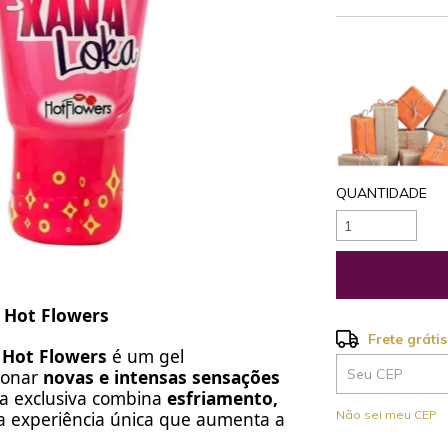
QUANTIDADE
- Hot Flowers
Frete grátis
Frete grátis
 Hot Flowers
é um gel
ionar
novas e intensas sensações
a exclusiva combina
esfriamento,
Entregas para o
Não sei meu CEP
a experiência única que aumenta a