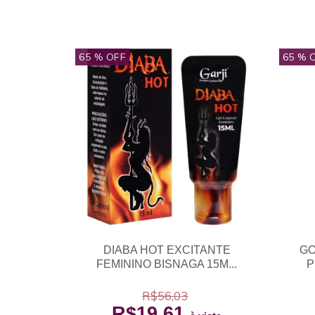
65
% OFF
65
% 
DIABA HOT EXCITANTE
GO
FEMININO BISNAGA 15M...
P
R$56,03
R$19,61