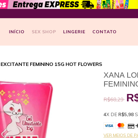
INÍCIO
SEX SHOP
LINGERIE
CONTATO
 EXCITANTE FEMININO 15G HOT FLOWERS
XANA LO
FEMININ
R$
R$68,29
4
X DE
R$5,98
S
VER MEIOS DE 