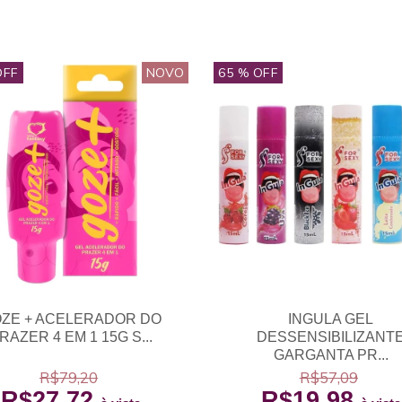
OFF
NOVO
65
% OFF
ZE + ACELERADOR DO
INGULA GEL
RAZER 4 EM 1 15G S...
DESSENSIBILIZANT
GARGANTA PR...
R$79,20
R$57,09
R$27,72
R$19,98