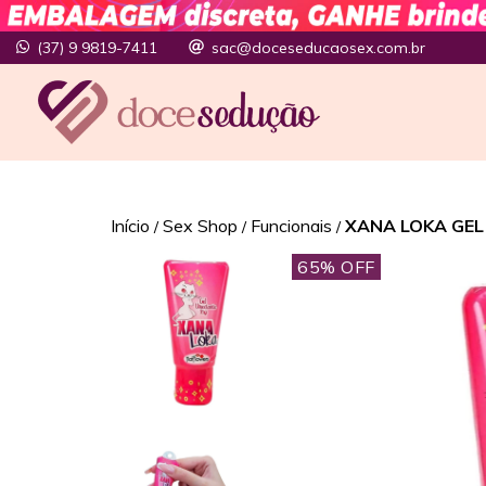
(37) 9 9819-7411
sac@doceseducaosex.com.br
Início
Sex Shop
Funcionais
XANA LOKA GEL
/
/
/
65
% OFF