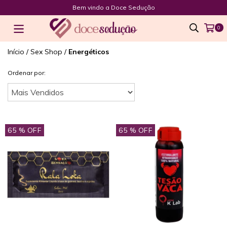
Bem vindo a Doce Sedução
0
Início
/
Sex Shop
/
Energéticos
Ordenar por:
65
% OFF
65
% OFF